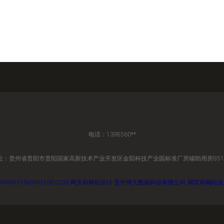
电话：1398560**
址：贵州省贵阳市贵阳国家高新技术产业开发区金阳科技产业园标准厂房辅助用房B51
WWW.FUNONG100.COM
网页和网站设计
贵州博大数据科技有限公司
网页和网站设